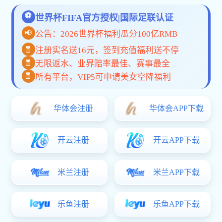
下载APP
库里赞追梦重拾组织能力赛季初期如同
无人区的挑战与机遇
2026-06-28 01:25
阅读 58 次